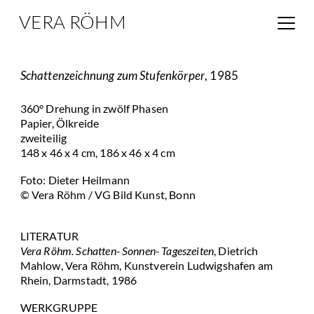
VERA RÖHM
Schattenzeichnung zum Stufenkörper
, 1985
360° Drehung in zwölf Phasen
Papier, Ölkreide
zweiteilig
148 x 46 x 4 cm, 186 x 46 x 4 cm
Foto: Dieter Heilmann
© Vera Röhm / VG Bild Kunst, Bonn
LITERATUR
Vera Röhm. Schatten- Sonnen- Tageszeiten
, Dietrich
Mahlow, Vera Röhm, Kunstverein Ludwigshafen am
Rhein, Darmstadt, 1986
WERKGRUPPE