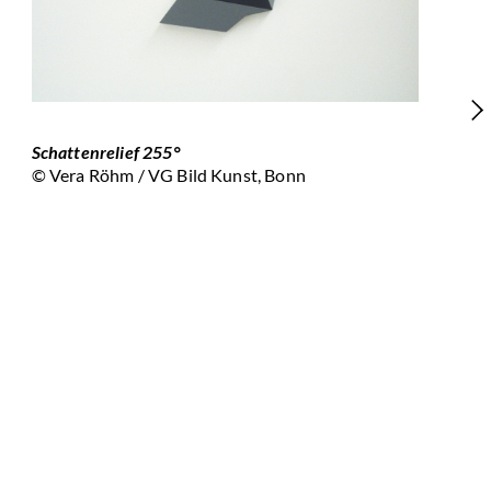
Sch
Hol
Schattenrelief 255°
220
© Vera Röhm / VG Bild Kunst, Bonn
Sch
27.
Alu
5 x
© V