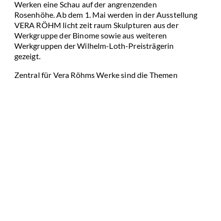
Werken eine Schau auf der angrenzenden
Rosenhöhe. Ab dem 1. Mai werden in der Ausstellung
VERA RÖHM licht zeit raum Skulpturen aus der
Werkgruppe der Binome sowie aus weiteren
Werkgruppen der Wilhelm-Loth-Preisträgerin
gezeigt.
Zentral für Vera Röhms Werke sind die Themen
Raum, Zeit, Licht und Bewegung. Ihre
beeindruckenden Skulpturen aus Metall, Holz,
Plexiglas und Bronze lenken die Aufmerksamkeit auf
die Materialität und die Komplexität der Formen. Sie
sensibilisieren mit ihren opaken und transparenten
Flächen die Wahrnehmung. Das Zusammenspiel der
Werke mit der Natur ist ein zentrales Moment der
Ausstellung. Die zeitlos wirkenden Skulpturen treten
als raumbildende Objekte in Erscheinung. Die
Auswahl der Arbeiten erfolgte im Hinblick auf die
Charakteristik des Geländes und die
topographischen Besonderheiten des
Skulpturengartens am Spanischen Turm. Ausgehend
von der erhöhten Ebene neben dem historischen