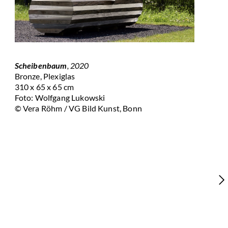
Scheibenbaum
, 2020
9 B
Bronze, Plexiglas
Cor
310 x 65 x 65 cm
Soc
Foto: Wolfgang Lukowski
Höh
© Vera Röhm / VG Bild Kunst, Bonn
Soc
Fot
© V