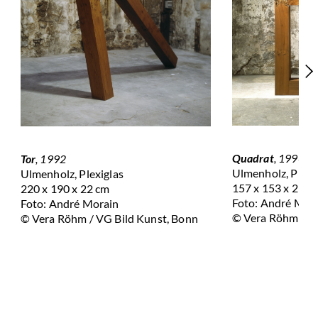
Quadrat
, 1996
Tor
, 1992
Ulmenholz, Plexi
Ulmenholz, Plexiglas
157 x 153 x 21 c
220 x 190 x 22 cm
Foto: André Mor
Foto: André Morain
© Vera Röhm / VG
© Vera Röhm / VG Bild Kunst, Bonn