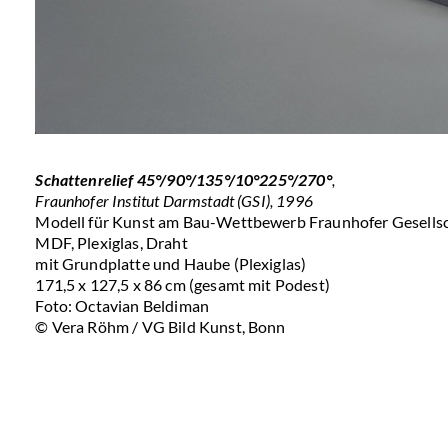
Schattenrelief 45°/90°/135°/10°225°/270°
,
Fraunhofer Institut Darmstadt (GSI), 1996
Modell für Kunst am Bau-Wettbewerb Fraunhofer Gesells
MDF, Plexiglas, Draht
mit Grundplatte und Haube (Plexiglas)
171,5 x 127,5 x 86 cm (gesamt mit Podest)
Foto: Octavian Beldiman
© Vera Röhm / VG Bild Kunst, Bonn