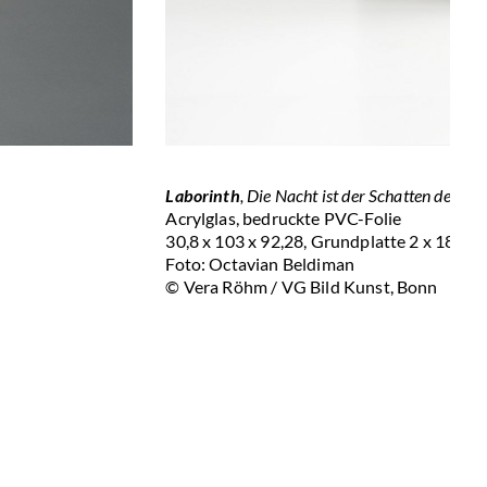
Laborinth
, Die Nacht ist der Schatten der E
Acrylglas, bedruckte PVC-Folie
30,8 x 103 x 92,28, Grundplatte 2 x 180 x
Foto: Octavian Beldiman
© Vera Röhm / VG Bild Kunst, Bonn