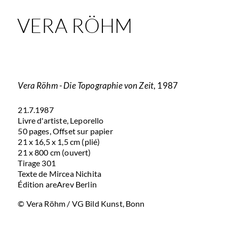
VERA RÖHM
Vera Röhm - Die Topographie von Zeit
, 1987
21.7.1987
Livre d'artiste, Leporello
50 pages, Offset sur papier
21 x 16,5 x 1,5 cm (plié)
21 x 800 cm (ouvert)
Tirage 301
Texte de Mircea Nichita
Édition areArev Berlin
© Vera Röhm / VG Bild Kunst, Bonn