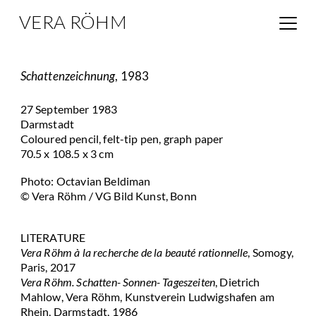
VERA RÖHM
Schattenzeichnung
, 1983
27 September 1983
Darmstadt
Coloured pencil, felt-tip pen, graph paper
70.5 x 108.5 x 3 cm
Photo: Octavian Beldiman
© Vera Röhm / VG Bild Kunst, Bonn
LITERATURE
Vera Röhm à la recherche de la beauté rationnelle
, Somogy,
Paris, 2017
Vera Röhm. Schatten- Sonnen- Tageszeiten
, Dietrich
Mahlow, Vera Röhm, Kunstverein Ludwigshafen am
Rhein, Darmstadt, 1986